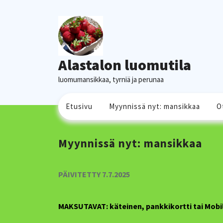
Skip
to
content
Alastalon luomutila
luomumansikkaa, tyrniä ja perunaa
Etusivu
Myynnissä nyt: mansikkaa
O
Myynnissä nyt: mansikkaa
PÄIVITETTY 7.7.2025
MAKSUTAVAT: käteinen, pankkikortti tai Mobi