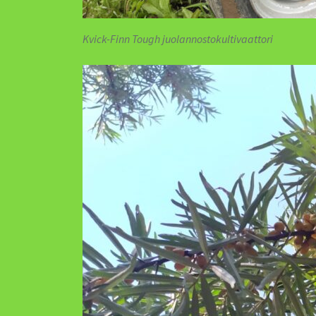
Kvick-Finn Tough juolannostokultivaattori